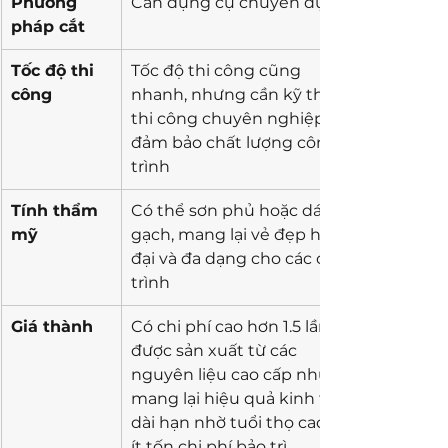
Phương 
Cần dụng cụ chuyên dụng 
pháp cắt
Tốc độ thi 
Tốc độ thi công cũng 
công 
nhanh, nhưng cần kỹ thuật 
thi công chuyên nghiệp để 
đảm bảo chất lượng công 
trình
Tính thẩm 
Có thể sơn phủ hoặc dán 
mỹ
gạch, mang lại vẻ đẹp hiện 
đại và đa dạng cho các công 
trình
Giá thành 
Có chi phí cao hơn 1.5 lần do 
được sản xuất từ các 
nguyên liệu cao cấp nhưng 
mang lại hiệu quả kinh tế 
dài hạn nhờ tuổi thọ cao và 
ít tốn chi phí bảo trì