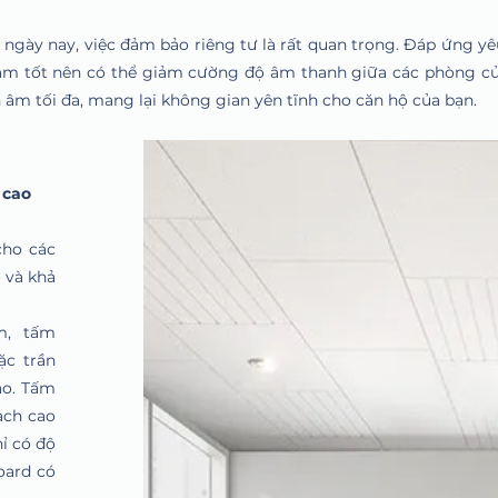
ại ngày nay, việc đảm bảo riêng tư là rất quan trọng. Đáp ứng y
m tốt nên có thể giảm cường độ âm thanh giữa các phòng củ
h âm tối đa, mang lại không gian yên tĩnh cho căn hộ của bạn.
 cao
cho các
o và khả
m, tấm
ặc trần
ạo. Tấm
ạch cao
ỉ có độ
oard có