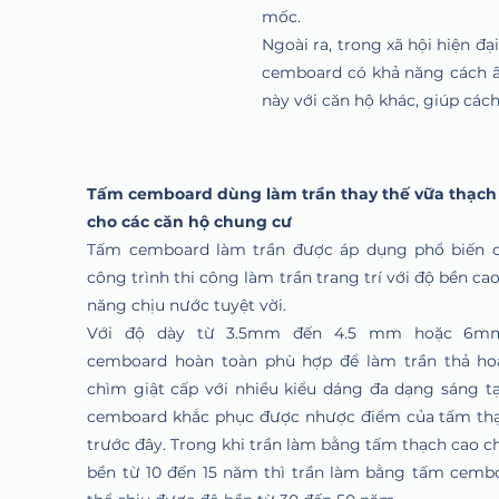
mốc.
Ngoài ra, trong xã hội hiện đ
cemboard có khả năng cách â
này với căn hộ khác, giúp các
Tấm cemboard dùng làm trần thay thế vữa thạch
cho các căn hộ chung cư
Tấm cemboard làm trần được áp dụng phổ biến 
công trình thi công làm trần trang trí với độ bền ca
năng chịu nước tuyệt vời.
Với độ dày từ 3.5mm đến 4.5 mm hoặc 6m
cemboard hoàn toàn phù hợp để làm trần thả ho
chìm giật cấp với nhiều kiểu dáng đa dạng sáng t
cemboard khắc phục được nhược điểm của tấm th
trước đây. Trong khi trần làm bằng tấm thạch cao ch
bền từ 10 đến 15 năm thì trần làm bằng tấm cemb