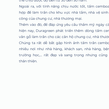
thể chịu được độ bền từ 30 đến 50 năm.
Ngoài ra, với tính năng chịu nước tốt, tấm cembo
hợp để làm trần cho khu vực nhà tắm, nhà vệ sinh
công của chung cư, nhà thương mại.
Thêm vào đó, để đáp ứng yêu cầu thẩm mỹ ngày c
hiện nay, Duragreen phát triển thêm dòng tấm c
vân gỗ làm trần cho các căn hộ chung cư, nhà thươ
Chúng ta rất dễ bắt gặp hình ảnh tấm trần cembo
nhiều nơi như nhà hàng, khách sạn, nhà hàng, bện
trường học,... rất đẹp và sang trọng nhưng cũng
thân thiện.