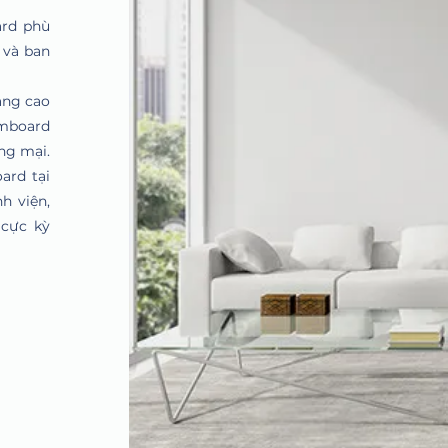
ard phù
 và ban
àng cao
emboard
ng mại.
ard tại
h viện,
 cực kỳ